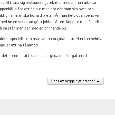
etet. Att lära sig restaureringstekniker medan man arbetar
toppenkälla för att se hur man gör när man ska byta och
rsiktig när man ska börja dra elen. Är man helt ovan behöver
 med be en verkstad göra jobbet åt en. Kopplar man fel eller
och så står man där med en brinnande bil.
elar, speciellt om man vill ha originaldelar. Man kan behöva
gäller att ha tålamod.
kt det kommer att kännas att glida nedför gatan i din
Dags att bygga nytt garage? →