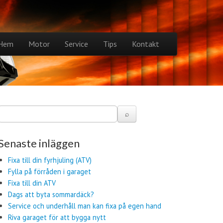
to content
Hem
Motor
Service
Tips
Kontakt
n menu
Senaste inläggen
Fixa till din fyrhjuling (ATV)
Fylla på förråden i garaget
Fixa till din ATV
Dags att byta sommardäck?
Service och underhåll man kan fixa på egen hand
Riva garaget för att bygga nytt