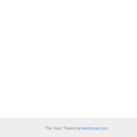
The Tonic Theme by
bavotasan.com
.