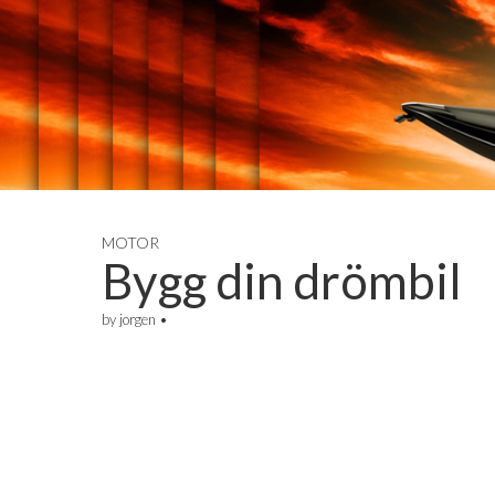
luftkylt.se
MOTOR
Bygg din drömbil
by
jorgen
•