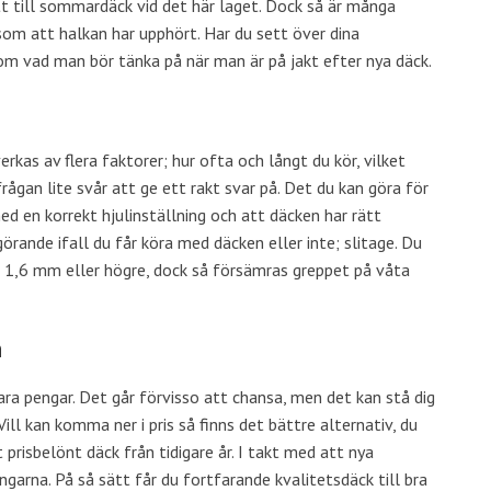
tt till sommardäck vid det här laget. Dock så är många
m att halkan har upphört. Har du sett över dina
om vad man bör tänka på när man är på jakt efter nya däck.
rkas av flera faktorer; hur ofta och långt du kör, vilket
frågan lite svår att ge ett rakt svar på. Det du kan göra för
med en korrekt hjulinställning och att däcken har rätt
örande ifall du får köra med däcken eller inte; slitage. Du
 1,6 mm eller högre, dock så försämras greppet på våta
a
ara pengar. Det går förvisso att chansa, men det kan stå dig
Vill kan komma ner i pris så finns det bättre alternativ, du
prisbelönt däck från tidigare år. I takt med att nya
garna. På så sätt får du fortfarande kvalitetsdäck till bra