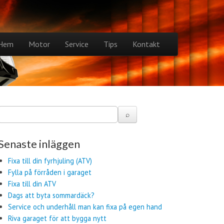
to content
Hem
Motor
Service
Tips
Kontakt
n menu
Senaste inläggen
Fixa till din fyrhjuling (ATV)
Fylla på förråden i garaget
Fixa till din ATV
Dags att byta sommardäck?
Service och underhåll man kan fixa på egen hand
Riva garaget för att bygga nytt