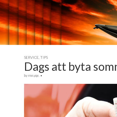
luftkylt.se
SERVICE
,
TIPS
Dags att byta so
by
rnn.yqe.
•