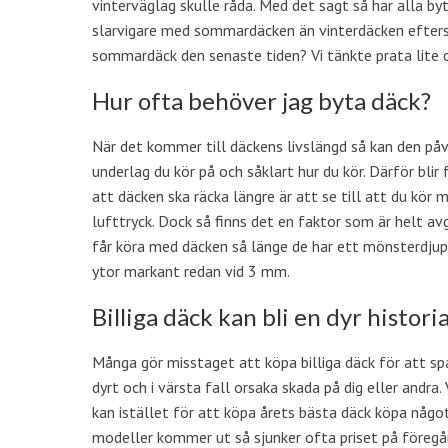
vinterväglag skulle råda. Med det sagt så har alla by
slarvigare med sommardäcken än vinterdäcken efterso
sommardäck den senaste tiden? Vi tänkte prata lite 
Hur ofta behöver jag byta däck?
När det kommer till däckens livslängd så kan den påve
underlag du kör på och såklart hur du kör. Därför blir 
att däcken ska räcka längre är att se till att du kör 
lufttryck. Dock så finns det en faktor som är helt avg
får köra med däcken så länge de har ett mönsterdjup
ytor markant redan vid 3 mm.
Billiga däck kan bli en dyr histori
Många gör misstaget att köpa billiga däck för att sp
dyrt och i värsta fall orsaka skada på dig eller andra. 
kan istället för att köpa årets bästa däck köpa något 
modeller kommer ut så sjunker ofta priset på föregån